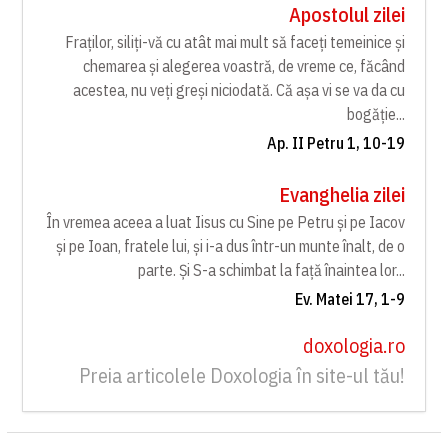
Apostolul zilei
Fraților, siliți-vă cu atât mai mult să faceți temeinice și
chemarea și alegerea voastră, de vreme ce, făcând
acestea, nu veți greși niciodată. Că așa vi se va da cu
bogăție...
Ap. II Petru 1, 10-19
Evanghelia zilei
În vremea aceea a luat Iisus cu Sine pe Petru și pe Iacov
și pe Ioan, fratele lui, și i-a dus într-un munte înalt, de o
parte. Și S-a schimbat la față înaintea lor...
Ev. Matei 17, 1-9
doxologia.ro
Preia articolele Doxologia în site-ul tău!