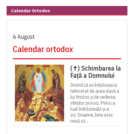
Calendar Ortodox
6 August
Calendar ortodox
(✝) Schimbarea la
Față a Domnului
Dorind să se îndulcească
neîncetat de acea slavă a
lui Hristos și de vederea
sfinților proroci, Petru a
luat îndrăzneală și a
zis: Doamne, bine este
nouă să...