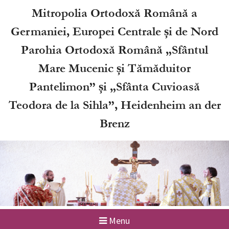
Skip
Mitropolia Ortodoxă Română a
to
Germaniei, Europei Centrale și de Nord
content
Parohia Ortodoxă Română „Sfântul
Mare Mucenic și Tămăduitor
Pantelimon” și „Sfânta Cuvioasă
Teodora de la Sihla”, Heidenheim an der
Brenz
2 / 3
Menu