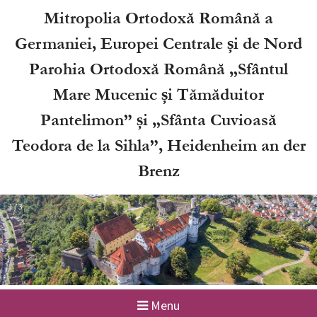
Skip
Mitropolia Ortodoxă Română a
to
Germaniei, Europei Centrale și de Nord
content
Parohia Ortodoxă Română „Sfântul
Mare Mucenic și Tămăduitor
Pantelimon” și „Sfânta Cuvioasă
Teodora de la Sihla”, Heidenheim an der
Brenz
2 / 3
Menu