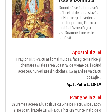
Dorind să se îndulcească
neîncetat de acea slavă a
lui Hristos și de vederea
sfinților proroci, Petru a
luat îndrăzneală și a
zis: Doamne, bine este
nouă să...
Apostolul zilei
Fraților, siliți-vă cu atât mai mult să faceți temeinice și
chemarea și alegerea voastră, de vreme ce, făcând
acestea, nu veți greși niciodată. Că așa vi se va da cu
bogăție...
Ap. II Petru 1, 10-19
Evanghelia zilei
În vremea aceea a luat Iisus cu Sine pe Petru și pe Iacov
și pe Ioan, fratele lui, și i-a dus într-un munte înalt, de o