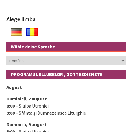
Alege limba
Wähle deine Sprache
Wähle
deine
Sprache
PROGRAMUL SLUJBELOR / GOTTESDIENSTE
August
Duminică, 2 august
8:00
– Slujba Utreniei
9:00
– Sfânta și Dumnezeiasca Liturghie
Duminică, 9 august
8:00
– Slujba Utreniei